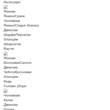
Аксесуари
Жінкам
Ремені
Сумки
Чоловікам
Ремені
Спідня білизна
Дівчатам
Шарфи
Перчатки
Хлопцям
Шкарпетки
Взуття
Жінкам
Босоніжки
Сапоги
Дівчатам
Чоботи
Босоніжки
Хлопцям
Кеди
Головні убори
Чоловікам
Кепки
Дівчатам
Шапки