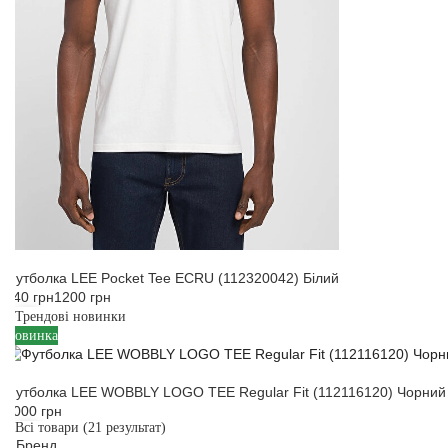
Футболка LEE Pocket Tee ECRU (112320042) Білий
840 грн
1200 грн
Трендові новинки
M
XL
Новинка
Футболка LEE WOBBLY LOGO TEE Regular Fit (112116120) Чорний
1000 грн
Всі товари
(21 результат)
Бренд