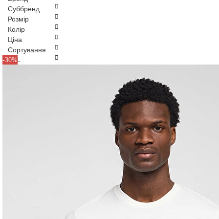
Суббренд
Розмір
Колір
Ціна
Сортування
M
L
XL
-30%