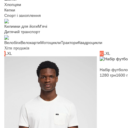
Хлопцям
Кепки
Спорт і захоплення
Килимки для йоги
М'ячі
Дитячий транспорт
Велобіги
Велокарти
Мотоцикли
Трактори
Квадроцикли
Хіти продажів
M
L
XL
M
L
XL
#1
#2
Набір футболок
1280 грн
1600 