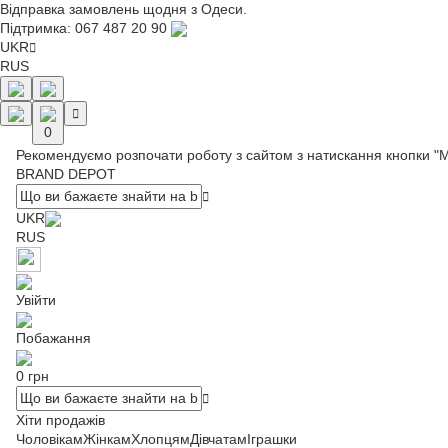
Відправка замовлень щодня з Одеси.
Підтримка:
067 487 20 90
UKR
RUS
0
Рекомендуємо розпочати роботу з сайтом з натискання кнопки "
BRAND DEPOT
UKR
RUS
Увійти
Побажання
0 грн
Хіти продажів
Чоловікам
Жінкам
Хлопцям
Дівчатам
Іграшки