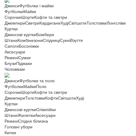
Джинси
Футболки і майки
Футболки
Майки
Сорочки
Шорти
Кофти та светри
Джемпери
Светри
Кардигани
Худі
Світшоти
Толстовки
Лонгсліви
Куртки
Джинсові куртки
Бомбери
Штани
Комбінезони
Спідниці
Сукні
Взуття
Сапоги
Босоніжки
Аксесуари
Ремені
Сумки
Блузи
Піджаки
Чоловікам
Джинси
Футболки та поло
Футболки
Майки
Поло
Сорочки
Шорти
Кофти та светри
Джемпери
Толстовки
Кофти
Світшоти
Худі
Куртки
Джинсові куртки
Олімпійки
Штани
Жилетки
Аксесуари
Ремені
Спідня білизна
Головні убори
Кепки