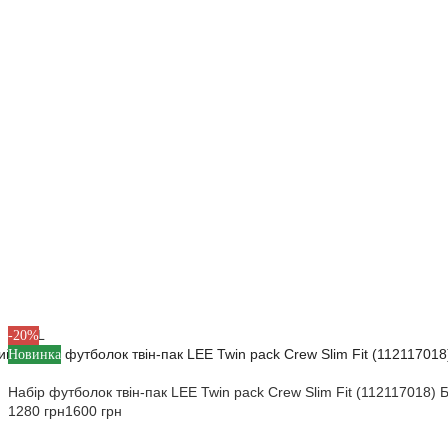
M
L
XL
-20%
Новинка
Набір футболок твін-пак LEE Twin pack Crew Slim Fit (112117018) 
1280 грн
1600 грн