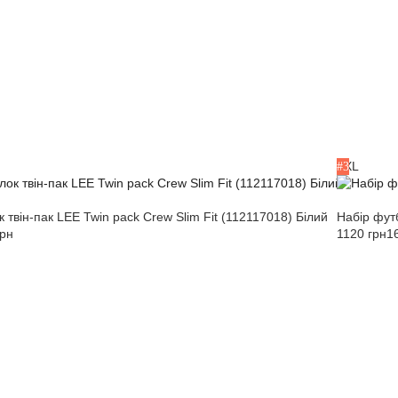
L
XL
#3
 твін-пак LEE Twin pack Crew Slim Fit (112117018) Білий
Набір фут
грн
1120 грн
1