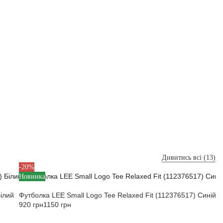
Дивитись всі (13)
L
-20%
Новинка
Білий
Футболка LEE Small Logo Tee Relaxed Fit (112376517) Синій
920 грн
1150 грн