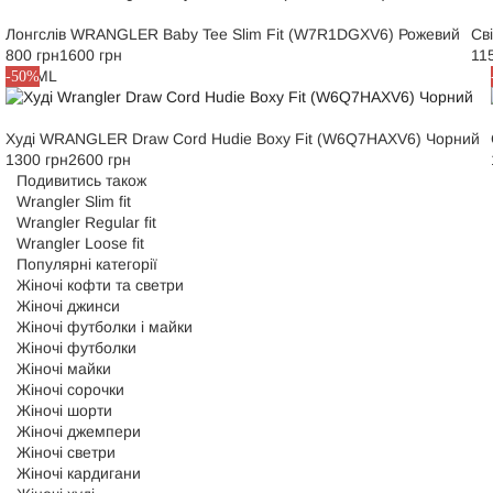
Лонгслів WRANGLER Baby Tee Slim Fit (W7R1DGXV6) Рожевий
Св
800 грн
1600 грн
11
XS
S
M
L
-50%
Худі WRANGLER Draw Cord Hudie Boxy Fit (W6Q7HAXV6) Чорний
1300 грн
2600 грн
Подивитись також
Wrangler Slim fit
Wrangler Regular fit
Wrangler Loose fit
Популярні категорії
Жіночі кофти та светри
Жіночі джинси
Жіночі футболки і майки
Жіночі футболки
Жіночі майки
Жіночі сорочки
Жіночі шорти
Жіночі джемпери
Жіночі светри
Жіночі кардигани