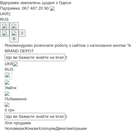
Відправка замовлень щодня з Одеси.
Підтримка:
067 487 20 90
UKR
RUS
0
Рекомендуємо розпочати роботу з сайтом з натискання кнопки "
BRAND DEPOT
UKR
RUS
Увійти
Побажання
0 грн
Хіти продажів
Чоловікам
Жінкам
Хлопцям
Дівчатам
Іграшки