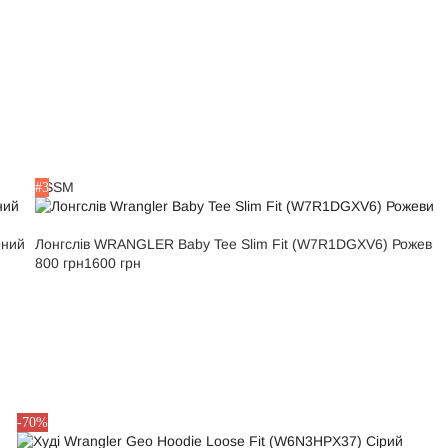
XS
S
M
#3
рний
Лонгслів WRANGLER Baby Tee Slim Fit (W7R1DGXV6) Рожевий
800 грн
1600 грн
M
-70%