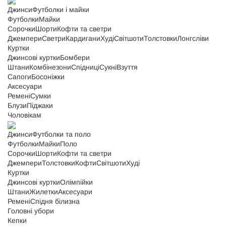
Джинси
Футболки і майки
Футболки
Майки
Сорочки
Шорти
Кофти та светри
Джемпери
Светри
Кардигани
Худі
Світшоти
Толстовки
Лонгсліви
Куртки
Джинсові куртки
Бомбери
Штани
Комбінезони
Спідниці
Сукні
Взуття
Сапоги
Босоніжки
Аксесуари
Ремені
Сумки
Блузи
Піджаки
Чоловікам
Джинси
Футболки та поло
Футболки
Майки
Поло
Сорочки
Шорти
Кофти та светри
Джемпери
Толстовки
Кофти
Світшоти
Худі
Куртки
Джинсові куртки
Олімпійки
Штани
Жилетки
Аксесуари
Ремені
Спідня білизна
Головні убори
Кепки