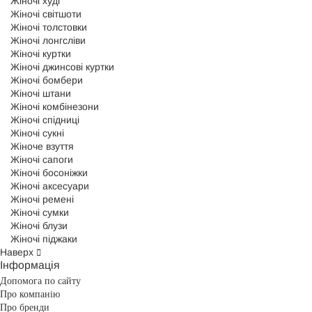
Жіночі худі
Жіночі світшоти
Жіночі толстовки
Жіночі лонгсліви
Жіночі куртки
Жіночі джинсові куртки
Жіночі бомбери
Жіночі штани
Жіночі комбінезони
Жіночі спідниці
Жіночі сукні
Жіноче взуття
Жіночі сапоги
Жіночі босоніжки
Жіночі аксесуари
Жіночі ремені
Жіночі сумки
Жіночі блузи
Жіночі піджаки
Наверх
Інформація
Допомога по сайту
Про компанію
Про бренди