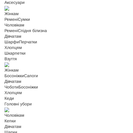
Аксесуари
Жінкам
Ремені
Сумки
Чоловікам
Ремені
Спідня білизна
Дівчатам
Шарфи
Перчатки
Хлопцям
Шкарпетки
Взуття
Жінкам
Босоніжки
Сапоги
Дівчатам
Чоботи
Босоніжки
Хлопцям
Кеди
Головні убори
Чоловікам
Кепки
Дівчатам
Шапки