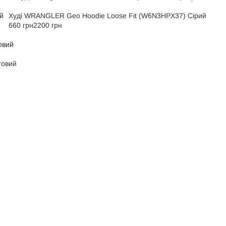
й
Худі WRANGLER Geo Hoodie Loose Fit (W6N3HPX37) Сірий
660 грн
2200 грн
товий