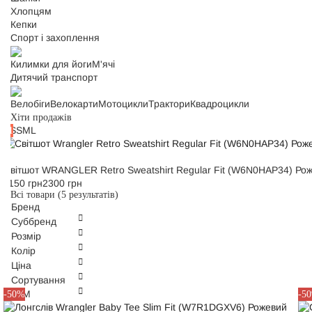
Хлопцям
Кепки
Спорт і захоплення
Килимки для йоги
М'ячі
Дитячий транспорт
Велобіги
Велокарти
Мотоцикли
Трактори
Квадроцикли
Хіти продажів
XS
S
M
L
#1
Світшот WRANGLER Retro Sweatshirt Regular Fit (W6N0HAP34) Ро
1150 грн
2300 грн
Всі товари
(5 результатів)
Бренд
Суббренд
Розмір
Колір
Ціна
Сортування
XS
S
M
XS
-50%
-5