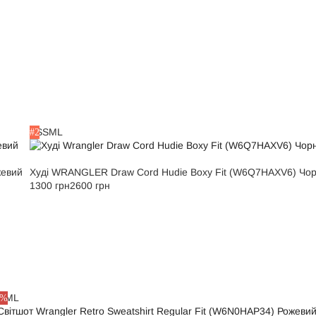
XS
S
M
L
#2
жевий
Худі WRANGLER Draw Cord Hudie Boxy Fit (W6Q7HAXV6) Чо
1300 грн
2600 грн
S
M
L
0%