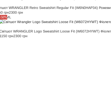
ітшот WRANGLER Retro Sweatshirt Regular Fit (W6N0HAP34) Рожеви
50 грн
2300 грн
XS
S
M
L
-50%
Світшот WRANGLER Logo Sweatshirt Loose Fit (W6072HYWT) Фіоле
1150 грн
2300 грн