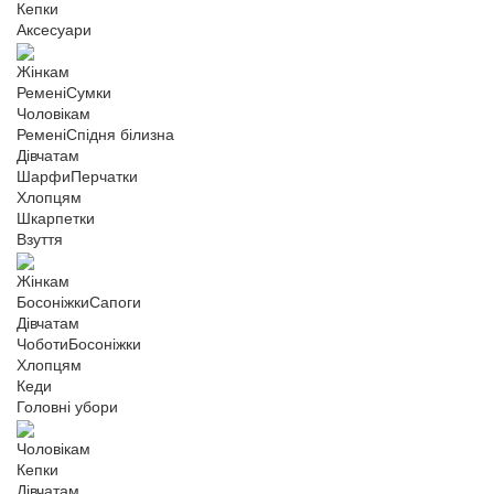
Кепки
Аксесуари
Жінкам
Ремені
Сумки
Чоловікам
Ремені
Спідня білизна
Дівчатам
Шарфи
Перчатки
Хлопцям
Шкарпетки
Взуття
Жінкам
Босоніжки
Сапоги
Дівчатам
Чоботи
Босоніжки
Хлопцям
Кеди
Головні убори
Чоловікам
Кепки
Дівчатам