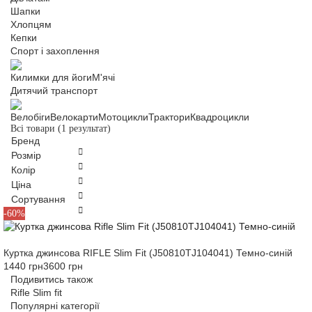
Шапки
Хлопцям
Кепки
Спорт і захоплення
Килимки для йоги
М'ячі
Дитячий транспорт
Велобіги
Велокарти
Мотоцикли
Трактори
Квадроцикли
Всі товари
(1 результат)
Бренд
Розмір
Колір
Ціна
Сортування
XS
-60%
Куртка джинсова RIFLE Slim Fit (J50810TJ104041) Темно-синій
1440 грн
3600 грн
Подивитись також
Rifle Slim fit
Популярні категорії