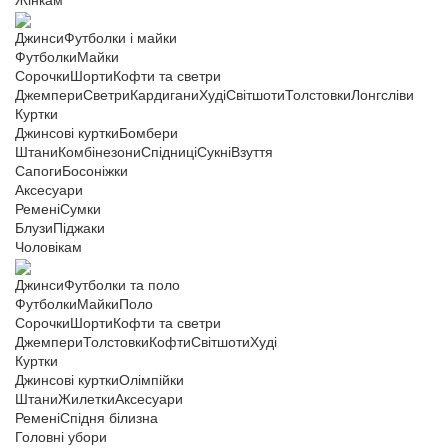
Жінкам
Джинси
Футболки і майки
Футболки
Майки
Сорочки
Шорти
Кофти та светри
Джемпери
Светри
Кардигани
Худі
Світшоти
Толстовки
Лонгсліви
Куртки
Джинсові куртки
Бомбери
Штани
Комбінезони
Спідниці
Сукні
Взуття
Сапоги
Босоніжки
Аксесуари
Ремені
Сумки
Блузи
Піджаки
Чоловікам
Джинси
Футболки та поло
Футболки
Майки
Поло
Сорочки
Шорти
Кофти та светри
Джемпери
Толстовки
Кофти
Світшоти
Худі
Куртки
Джинсові куртки
Олімпійки
Штани
Жилетки
Аксесуари
Ремені
Спідня білизна
Головні убори