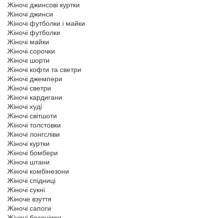
Жіночі джинсові куртки
Жіночі джинси
Жіночі футболки і майки
Жіночі футболки
Жіночі майки
Жіночі сорочки
Жіночі шорти
Жіночі кофти та светри
Жіночі джемпери
Жіночі светри
Жіночі кардигани
Жіночі худі
Жіночі світшоти
Жіночі толстовки
Жіночі лонгсліви
Жіночі куртки
Жіночі бомбери
Жіночі штани
Жіночі комбінезони
Жіночі спідниці
Жіночі сукні
Жіноче взуття
Жіночі сапоги
Жіночі босоніжки