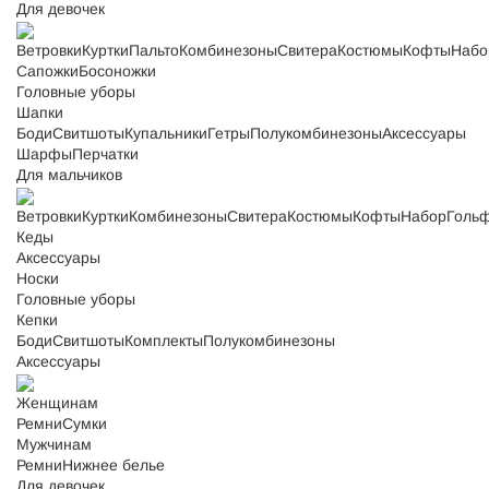
Для девочек
Ветровки
Куртки
Пальто
Комбинезоны
Свитера
Костюмы
Кофты
Набо
Сапожки
Босоножки
Головные уборы
Шапки
Боди
Свитшоты
Купальники
Гетры
Полукомбинезоны
Аксессуары
Шарфы
Перчатки
Для мальчиков
Ветровки
Куртки
Комбинезоны
Свитера
Костюмы
Кофты
Набор
Голь
Кеды
Аксессуары
Носки
Головные уборы
Кепки
Боди
Свитшоты
Комплекты
Полукомбинезоны
Аксессуары
Женщинам
Ремни
Сумки
Мужчинам
Ремни
Нижнее белье
Для девочек