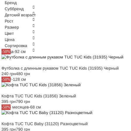
Бренд
Суббренд
Детский возраст
Рост
Размер
Цвет
Цена
Сортировка
2 года-92 см
-50%
Футболка с длинным рукавом TUC TUC Kids (31935) Черный
240 грн
480 грн
8 лет-128 см
-50%
Кофта TUC TUC Kids (31856) Зеленый
395 грн
790 грн
M6-6 месяцев-68 см
-50%
Кофта TUC TUC Baby (31120) Разноцветный
395 грн
790 грн