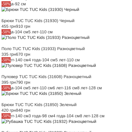
2 года-92 см
-50%
Брюки TUC TUC Kids (31930) Черный
455 грн
910 грн
4 года-104 см
5 лет-110 см
-50%
Поло TUC TUC Kids (31933) Разноцветный
335 грн
670 грн
10 лет-140 см
4 года-104 см
5 лет-110 см
-50%
Пуловер TUC TUC Kids (31608) Разноцветный
395 грн
790 грн
4 года-104 см
5 лет-110 см
6 лет-116 см
8 лет-128 см
-50%
Брюки TUC TUC Kids (31850) Зеленый
420 грн
840 грн
10 лет-140 см
3 года-98 см
4 года-104 см
8 лет-128 см
-50%