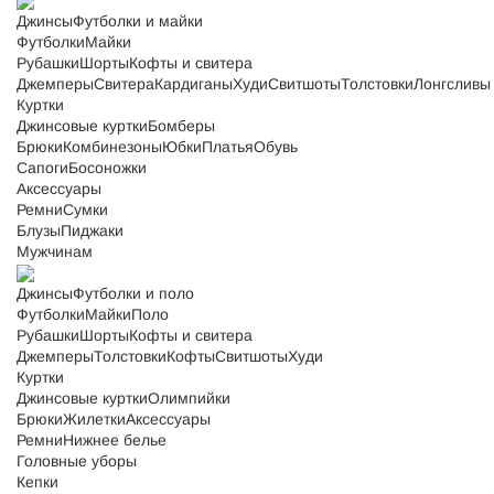
Джинсы
Футболки и майки
Футболки
Майки
Рубашки
Шорты
Кофты и свитера
Джемперы
Свитера
Кардиганы
Худи
Свитшоты
Толстовки
Лонгсливы
Куртки
Джинсовые куртки
Бомберы
Брюки
Комбинезоны
Юбки
Платья
Обувь
Сапоги
Босоножки
Аксессуары
Ремни
Сумки
Блузы
Пиджаки
Мужчинам
Джинсы
Футболки и поло
Футболки
Майки
Поло
Рубашки
Шорты
Кофты и свитера
Джемперы
Толстовки
Кофты
Свитшоты
Худи
Куртки
Джинсовые куртки
Олимпийки
Брюки
Жилетки
Аксессуары
Ремни
Нижнее белье
Головные уборы
Кепки