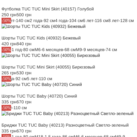
Футболка TUC TUC Mini Skirt (40157) Голубой
250 грн
500 грн
10 лет-140 см
2 года-92 см
4 года-104 см
6 лет-116 см
8 лет-128 см
-50%
Шорты TUC TUC Kids (40932) Бежевый
420 грн
840 грн
M12-1 год-80 см
M6-6 месяцев-68 см
M9-9 месяцев-74 см
-50%
Шорты TUC TUC Mini Skirt (40055) Бирюзовый
265 грн
530 грн
2 года-92 см
5 лет-110 см
-50%
Шорты TUC TUC Baby (40720) Синий
335 грн
670 грн
5 лет-110 см
-50%
Бриджи TUC TUC Baby (40213) Разноцветный Светло-зеленый
335 грн
670 грн
M12-1 год-80 см
M18-1.5 года-86 см
M6-6 месяцев-68 см
M9-9
-50%