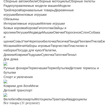
Сборные автомобили
Сборные мотоциклы
Сборные пилоты
Радиоуправляемые модели машин
Модели
Трейлеров
Карнавальные товары
Деревянные
игрушки
Виниловые игрушки
Обезьяны
Интерактивные игрушки
Мягкие игрушки
Божья коровка
Корова
Гипопотам
Зайцы и
кролики
Лягушки
Медведи
Мышки
Овечки
Поросенок
Слон
Собака
и
щенки
Совы
Утки
Черепахи
Белочка
Лисичка
Панда
Пингвин
Пчела
Еж
Мозаика
Мячи
Наборы игровые
Творчество
Пластилин в
наборах
Посуда для кукол
Палатки,
Домики
Коврики
Подушки
Сумочка
Тапочки
Пенал
Для дома
Ручные фонари
Термочашки
Термобутылки
Детские термосы и
бутылки
Спорт и увлечения
Коврики для йоги
Мячи
Детский транспорт
Велобеги
Велокарты
Мотоциклы
Тракторы
Квадроциклы
Все товары
(31 результат)