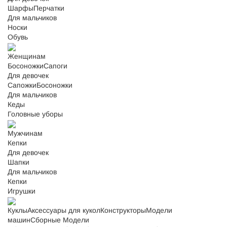
Шарфы
Перчатки
Для мальчиков
Носки
Обувь
Женщинам
Босоножки
Сапоги
Для девочек
Сапожки
Босоножки
Для мальчиков
Кеды
Головные уборы
Мужчинам
Кепки
Для девочек
Шапки
Для мальчиков
Кепки
Игрушки
Куклы
Аксессуары для кукол
Конструкторы
Модели
машин
Сборные Модели