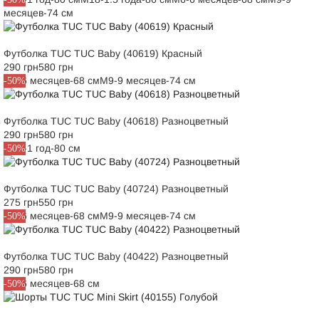
месяцев-74 см
Футболка TUC TUC Baby (40619) Красный
290 грн
580 грн
M6-6 месяцев-68 см
M9-9 месяцев-74 см
-50%
Футболка TUC TUC Baby (40618) Разноцветный
290 грн
580 грн
M12-1 год-80 см
-50%
Футболка TUC TUC Baby (40724) Разноцветный
275 грн
550 грн
M6-6 месяцев-68 см
M9-9 месяцев-74 см
-50%
Футболка TUC TUC Baby (40422) Разноцветный
290 грн
580 грн
M6-6 месяцев-68 см
-50%