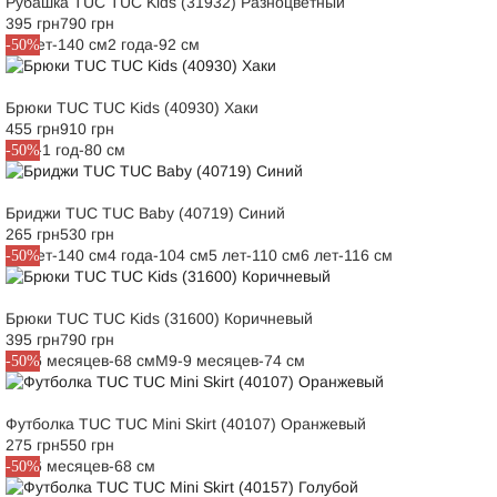
Рубашка TUC TUC Kids (31932) Разноцветный
395 грн
790 грн
10 лет-140 см
2 года-92 см
-50%
Брюки TUC TUC Kids (40930) Хаки
455 грн
910 грн
M12-1 год-80 см
-50%
Бриджи TUC TUC Baby (40719) Синий
265 грн
530 грн
10 лет-140 см
4 года-104 см
5 лет-110 см
6 лет-116 см
-50%
Брюки TUC TUC Kids (31600) Коричневый
395 грн
790 грн
M6-6 месяцев-68 см
M9-9 месяцев-74 см
-50%
Футболка TUC TUC Mini Skirt (40107) Оранжевый
275 грн
550 грн
M6-6 месяцев-68 см
-50%