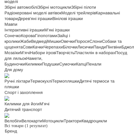
моделі
Збірні автомобілі
Збірні мотоцикли
Збірні пілоти
Радіокеровані моделі автівок
Моделі трейлерів
Карнавальні
товари
Дерев'яні іграшки
Вінілові іграшки
Мавпи
Інтерактивні іграшки
М'які іграшки
Сонечко
Корова
Гіпопотами
Зайці і
кролики
Жаби
Ведмеді
Мишки
Овечки
Порося
Слони
Собаки та
цуценята
Сови
Качки
Черепахи
Білочки
Лисички
Панди
Пінгвіни
Бджол
Мозаїки
М'ячі
Набори ігрові
Творчість
Пластилін в наборах
Посуд
для ляльок
Намети,
Будиночки
Килимки
Подушки
Сумочки
Капці
Пенали
Для дому
Ручні ліхтари
Термокухлі
Термопляшки
Дитячі термоси та
пляшки
Спорт і захоплення
Килимки для йоги
М'ячі
Дитячий транспорт
Велобіги
Велокарти
Мотоцикли
Трактори
Квадроцикли
Всі товари
(1 результат)
Бренд