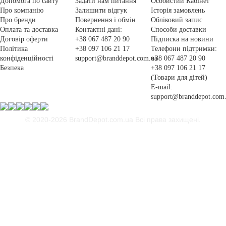
Допомога по сайту
Задати нам питання
Особистий Кабінет
Про компанію
Залишити відгук
Історія замовлень
Про бренди
Повернення і обмін
Обліковий запис
Оплата та доставка
Контактні дані:
Способи доставки
Договір оферти
+38 067 487 20 90
Підписка на новини
Політика
+38 097 106 21 17
Телефони підтримки:
конфіденційності
support@branddepot.com.ua
+38 067 487 20 90
Безпека
+38 097 106 21 17
(Товари для дітей)
E-mail:
support@branddepot.com
© 2020-2026 BrandDepot.com.ua
Всі права захищені.