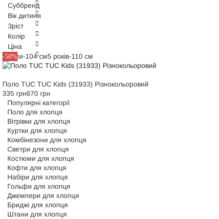
Обрано фільтрів:
0
Суббренд
Обрано фільтрів:
0
Вік дитини
Tuc Tuc
Обрано фільтрів:
0
Зріст
Kids
Обрано фільтрів:
0
Колір
Застосувати фільтри
4 роки
Обрано фільтрів:
0
Ціна
Застосувати фільтри
Скасувати
5 років
104 см
4 роки-104 см
5 років-110 см
-50%
Скасувати
Різнокольоровий
110 см
Застосувати фільтри
Застосувати фільтри
Скасувати
Поло TUC TUC Kids (31933) Різнокольоровий
Застосувати фільтр
Скасувати
335 грн
670 грн
Застосувати фільтр
Скасувати
Популярні категорії
Скасувати
Поло для хлопця
Вітрівки для хлопця
Куртки для хлопця
Комбінезони для хлопця
Светри для хлопця
Костюми для хлопця
Кофти для хлопця
Набіри для хлопця
Гольфи для хлопця
Джемпери для хлопця
Бриджі для хлопця
Штани для хлопця