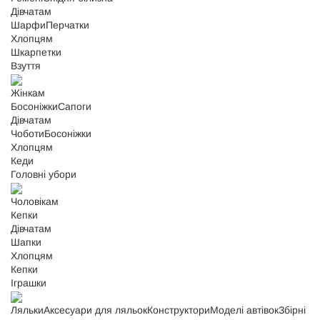
Дівчатам
Шарфи
Перчатки
Хлопцям
Шкарпетки
Взуття
Жінкам
Босоніжки
Сапоги
Дівчатам
Чоботи
Босоніжки
Хлопцям
Кеди
Головні убори
Чоловікам
Кепки
Дівчатам
Шапки
Хлопцям
Кепки
Іграшки
Ляльки
Аксесуари для ляльок
Конструктори
Моделі автівок
Збірні