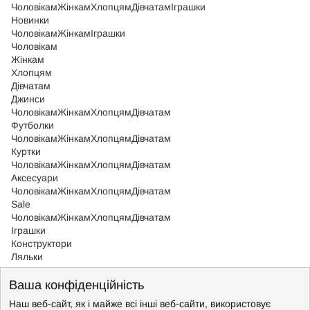
Чоловікам
Жінкам
Хлопцям
Дівчатам
Іграшки
Новинки
Чоловікам
Жінкам
Іграшки
Чоловікам
Жінкам
Хлопцям
Дівчатам
Джинси
Чоловікам
Жінкам
Хлопцям
Дівчатам
Футболки
Чоловікам
Жінкам
Хлопцям
Дівчатам
Куртки
Чоловікам
Жінкам
Хлопцям
Дівчатам
Аксесуари
Чоловікам
Жінкам
Хлопцям
Дівчатам
Sale
Чоловікам
Жінкам
Хлопцям
Дівчатам
Іграшки
Конструктори
Ляльки
Хлопцям
>
Поло Tuc Tuc
Ваша конфіденційність
Хлопцям
>
Поло Tuc Tuc
Поло для хлопця Tuc Tuc
Наш веб-сайт, як і майже всі інші веб-сайти, використовує