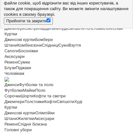
Жінкам
файли cookie, щоб відрізнити вас від інших користувачів, а
також для покращення сайту. Ви можете змінити налаштування
Джинси
Футболки і майки
cookies в своєму браузері.
Футболки
Майки
Прийняти та закрити
Сорочки
Шорти
Кофти та светри
Джемпери
Светри
Кардигани
Худі
Світшоти
Толстовки
Лонгсліви
Куртки
Джинсові куртки
Бомбери
Штани
Комбінезони
Спідниці
Сукні
Взуття
Сапоги
Босоніжки
Аксесуари
Ремені
Сумки
Блузи
Піджаки
Чоловікам
Джинси
Футболки та поло
Футболки
Майки
Поло
Сорочки
Шорти
Кофти та светри
Джемпери
Толстовки
Кофти
Світшоти
Худі
Куртки
Джинсові куртки
Олімпійки
Штани
Жилетки
Аксесуари
Ремені
Спідня білизна
Головні убори