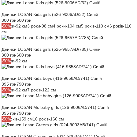
Джинси LOSAN Kids girls (526-9006AD/32) Синій
300 грн
600 грн
2 роки-92 см
3 роки-98 см
4 роки-104 см
5 років-110 см
6 років-116
-50%
см
Джинси LOSAN Kids girls (526-9657AD/785) Синій
300 грн
600 грн
2 роки-92 см
-50%
Джинси LOSAN Kids boys (416-9658AD/741) Синій
395 грн
790 грн
2 роки-92 см
7 років-122 см
-50%
Джинси LOSAN Mc baby girls (126-9006AD/741) Синій
395 грн
790 грн
14 років-159 см
16 років-166 см
-50%
Джинси LOSAN Creem girls (024-9003AB/741) Синій