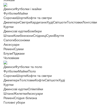
Жінкам
Джинси
Футболки і майки
Футболки
Майки
Сорочки
Шорти
Кофти та светри
Джемпери
Светри
Кардигани
Худі
Світшоти
Толстовки
Лонгсліви
Куртки
Джинсові куртки
Бомбери
Штани
Комбінезони
Спідниці
Сукні
Взуття
Сапоги
Босоніжки
Аксесуари
Ремені
Сумки
Блузи
Піджаки
Чоловікам
Джинси
Футболки та поло
Футболки
Майки
Поло
Сорочки
Шорти
Кофти та светри
Джемпери
Толстовки
Кофти
Світшоти
Худі
Куртки
Джинсові куртки
Олімпійки
Штани
Жилетки
Аксесуари
Ремені
Спідня білизна
Головні убори