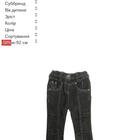
Суббренд
Вік дитини
Зріст
Колір
Ціна
Сортування
2 роки-92 см
-50%