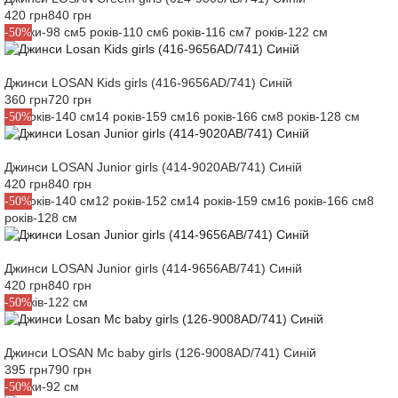
420 грн
840 грн
3 роки-98 см
5 років-110 см
6 років-116 см
7 років-122 см
-50%
Джинси LOSAN Kids girls (416-9656AD/741) Синій
360 грн
720 грн
10 років-140 см
14 років-159 см
16 років-166 см
8 років-128 см
-50%
Джинси LOSAN Junior girls (414-9020AB/741) Синій
420 грн
840 грн
10 років-140 см
12 років-152 см
14 років-159 см
16 років-166 см
8
-50%
років-128 см
Джинси LOSAN Junior girls (414-9656AB/741) Синій
420 грн
840 грн
7 років-122 см
-50%
Джинси LOSAN Mc baby girls (126-9008AD/741) Синій
395 грн
790 грн
2 роки-92 см
-50%