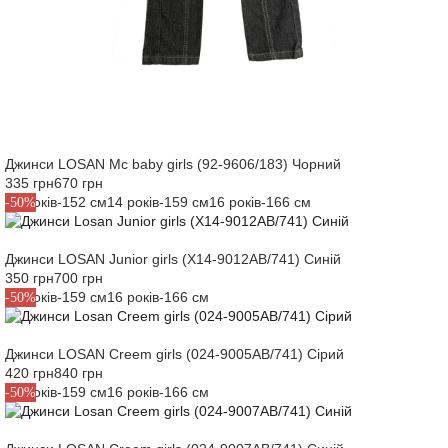
Джинси LOSAN Mc baby girls (92-9606/183) Чорний
335 грн
670 грн
12 років-152 см
14 років-159 см
16 років-166 см
-50%
Джинси LOSAN Junior girls (X14-9012AB/741) Синій
350 грн
700 грн
14 років-159 см
16 років-166 см
-50%
Джинси LOSAN Creem girls (024-9005AB/741) Сірий
420 грн
840 грн
14 років-159 см
16 років-166 см
-50%