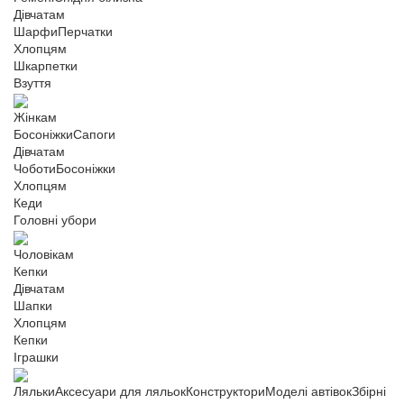
Дівчатам
Шарфи
Перчатки
Хлопцям
Шкарпетки
Взуття
Жінкам
Босоніжки
Сапоги
Дівчатам
Чоботи
Босоніжки
Хлопцям
Кеди
Головні убори
Чоловікам
Кепки
Дівчатам
Шапки
Хлопцям
Кепки
Іграшки
Ляльки
Аксесуари для ляльок
Конструктори
Моделі автівок
Збірні