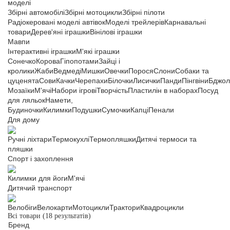
моделі
Збірні автомобілі
Збірні мотоцикли
Збірні пілоти
Радіокеровані моделі автівок
Моделі трейлерів
Карнавальні
товари
Дерев'яні іграшки
Вінілові іграшки
Мавпи
Інтерактивні іграшки
М'які іграшки
Сонечко
Корова
Гіпопотами
Зайці і
кролики
Жаби
Ведмеді
Мишки
Овечки
Порося
Слони
Собаки та
цуценята
Сови
Качки
Черепахи
Білочки
Лисички
Панди
Пінгвіни
Бджол
Мозаїки
М'ячі
Набори ігрові
Творчість
Пластилін в наборах
Посуд
для ляльок
Намети,
Будиночки
Килимки
Подушки
Сумочки
Капці
Пенали
Для дому
Ручні ліхтари
Термокухлі
Термопляшки
Дитячі термоси та
пляшки
Спорт і захоплення
Килимки для йоги
М'ячі
Дитячий транспорт
Велобіги
Велокарти
Мотоцикли
Трактори
Квадроцикли
Всі товари
(18 результатів)
Бренд