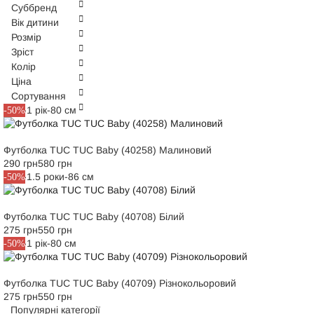
Суббренд
Вік дитини
Розмір
Зріст
Колір
Ціна
Сортування
M12-1 рік-80 см
-50%
Футболка TUC TUC Baby (40258) Малиновий
290 грн
580 грн
M18-1.5 роки-86 см
-50%
Футболка TUC TUC Baby (40708) Білий
275 грн
550 грн
M12-1 рік-80 см
-50%
Футболка TUC TUC Baby (40709) Різнокольоровий
275 грн
550 грн
Популярні категорії