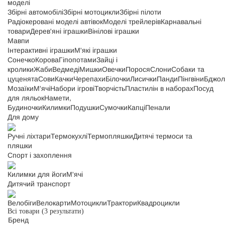
моделі
Збірні автомобілі
Збірні мотоцикли
Збірні пілоти
Радіокеровані моделі автівок
Моделі трейлерів
Карнавальні
товари
Дерев'яні іграшки
Вінілові іграшки
Мавпи
Інтерактивні іграшки
М'які іграшки
Сонечко
Корова
Гіпопотами
Зайці і
кролики
Жаби
Ведмеді
Мишки
Овечки
Порося
Слони
Собаки та
цуценята
Сови
Качки
Черепахи
Білочки
Лисички
Панди
Пінгвіни
Бджол
Мозаїки
М'ячі
Набори ігрові
Творчість
Пластилін в наборах
Посуд
для ляльок
Намети,
Будиночки
Килимки
Подушки
Сумочки
Капці
Пенали
Для дому
Ручні ліхтари
Термокухлі
Термопляшки
Дитячі термоси та
пляшки
Спорт і захоплення
Килимки для йоги
М'ячі
Дитячий транспорт
Велобіги
Велокарти
Мотоцикли
Трактори
Квадроцикли
Всі товари
(3 результати)
Бренд