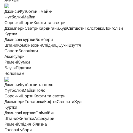
Жінкам
Джинси
Футболки і майки
Футболки
Майки
Сорочки
Шорти
Кофти та светри
Джемпери
Светри
Кардигани
Худі
Світшоти
Толстовки
Лонгсліви
Куртки
Джинсові куртки
Бомбери
Штани
Комбінезони
Спідниці
Сукні
Взуття
Сапоги
Босоніжки
Аксесуари
Ремені
Сумки
Блузи
Піджаки
Чоловікам
Джинси
Футболки та поло
Футболки
Майки
Поло
Сорочки
Шорти
Кофти та светри
Джемпери
Толстовки
Кофти
Світшоти
Худі
Куртки
Джинсові куртки
Олімпійки
Штани
Жилетки
Аксесуари
Ремені
Спідня білизна
Головні убори