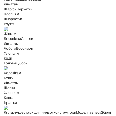
Дівчатам
Шарфи
Перчатки
Хлопцям
Шкарпетки
Взуття
Жінкам
Босоніжки
Сапоги
Дівчатам
Чоботи
Босоніжки
Хлопцям
Кеди
Головні убори
Чоловікам
Кепки
Дівчатам
Шапки
Хлопцям
Кепки
Іграшки
Ляльки
Аксесуари для ляльок
Конструктори
Моделі автівок
Збірні