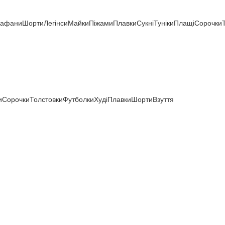
рафани
Шорти
Легінси
Майки
Піжами
Плавки
Сукні
Туніки
Плащі
Сорочки
и
Сорочки
Толстовки
Футболки
Худі
Плавки
Шорти
Взуття