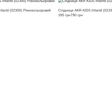
fantil (02300) Різнокольоровий
Спідниця AKR KIDS Infantil (023
395 грн
790 грн