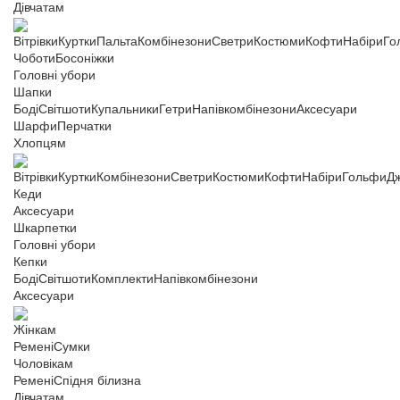
Дівчатам
Вітрівки
Куртки
Пальта
Комбінезони
Светри
Костюми
Кофти
Набіри
Го
Чоботи
Босоніжки
Головні убори
Шапки
Боді
Світшоти
Купальники
Гетри
Напівкомбінезони
Аксесуари
Шарфи
Перчатки
Хлопцям
Вітрівки
Куртки
Комбінезони
Светри
Костюми
Кофти
Набіри
Гольфи
Д
Кеди
Аксесуари
Шкарпетки
Головні убори
Кепки
Боді
Світшоти
Комплекти
Напівкомбінезони
Аксесуари
Жінкам
Ремені
Сумки
Чоловікам
Ремені
Спідня білизна
Дівчатам