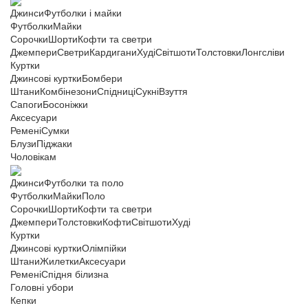
Джинси
Футболки і майки
Футболки
Майки
Сорочки
Шорти
Кофти та светри
Джемпери
Светри
Кардигани
Худі
Світшоти
Толстовки
Лонгсліви
Куртки
Джинсові куртки
Бомбери
Штани
Комбінезони
Спідниці
Сукні
Взуття
Сапоги
Босоніжки
Аксесуари
Ремені
Сумки
Блузи
Піджаки
Чоловікам
Джинси
Футболки та поло
Футболки
Майки
Поло
Сорочки
Шорти
Кофти та светри
Джемпери
Толстовки
Кофти
Світшоти
Худі
Куртки
Джинсові куртки
Олімпійки
Штани
Жилетки
Аксесуари
Ремені
Спідня білизна
Головні убори
Кепки