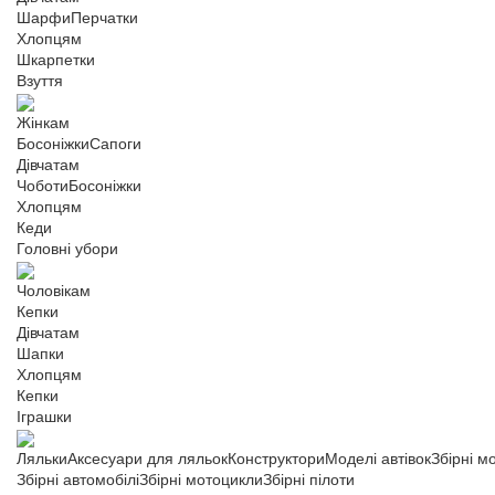
Шарфи
Перчатки
Хлопцям
Шкарпетки
Взуття
Жінкам
Босоніжки
Сапоги
Дівчатам
Чоботи
Босоніжки
Хлопцям
Кеди
Головні убори
Чоловікам
Кепки
Дівчатам
Шапки
Хлопцям
Кепки
Іграшки
Ляльки
Аксесуари для ляльок
Конструктори
Моделі автівок
Збірні м
Збірні автомобілі
Збірні мотоцикли
Збірні пілоти