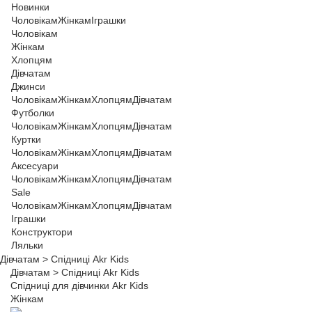
Новинки
Чоловікам
Жінкам
Іграшки
Чоловікам
Жінкам
Хлопцям
Дівчатам
Джинси
Чоловікам
Жінкам
Хлопцям
Дівчатам
Футболки
Чоловікам
Жінкам
Хлопцям
Дівчатам
Куртки
Чоловікам
Жінкам
Хлопцям
Дівчатам
Аксесуари
Чоловікам
Жінкам
Хлопцям
Дівчатам
Sale
Чоловікам
Жінкам
Хлопцям
Дівчатам
Іграшки
Конструктори
Ляльки
Дівчатам
>
Спідниці Akr Kids
Дівчатам
>
Спідниці Akr Kids
Спідниці для дівчинки Akr Kids
Жінкам