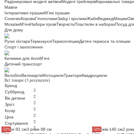
Радіокеровані моделі автівок
Моделі трейлерів
Карнавальні товар
Мавпи
Інтерактивні іграшки
М'які іграшки
Сонечко
Корова
Гіпопотами
Зайці і кролики
Жаби
Ведмеді
Мишки
Ов
Мозаїки
М'ячі
Набори ігрові
Творчість
Пластилін в наборах
Посуд дл
Для дому
Ручні ліхтари
Термокухлі
Термопляшки
Дитячі термоси та пляшки
Спорт і захоплення
Килимки для йоги
М'ячі
Дитячий транспорт
Велобіги
Велокарти
Мотоцикли
Трактори
Квадроцикли
Всі товари
(3 результати)
Бренд
Суббренд
Вік дитини
Зріст
Колір
Ціна
Сортування
2 роки-92 см
3 роки-98 см
10 років-140 см
2 рок
-50%
-50%