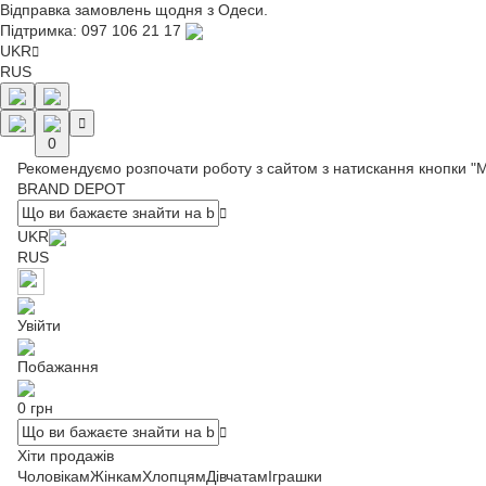
Відправка замовлень щодня з Одеси.
Підтримка:
097 106 21 17
UKR
RUS
0
Рекомендуємо розпочати роботу з сайтом з натискання кнопки "
BRAND DEPOT
UKR
RUS
Увійти
Побажання
0 грн
Хіти продажів
Чоловікам
Жінкам
Хлопцям
Дівчатам
Іграшки