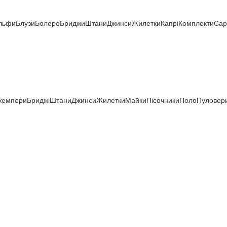
льфи
Блузи
Болеро
Бриджи
Штани
Джинси
Жилетки
Капрі
Комплекти
Са
жемпери
Бриджі
Штани
Джинси
Жилетки
Майки
Пісочники
Поло
Пуловер