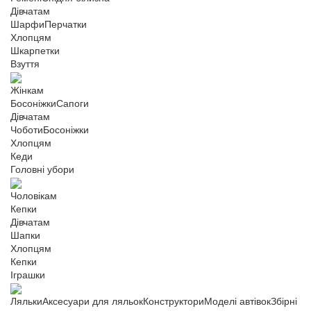
Дівчатам
Шарфи
Перчатки
Хлопцям
Шкарпетки
Взуття
Жінкам
Босоніжки
Сапоги
Дівчатам
Чоботи
Босоніжки
Хлопцям
Кеди
Головні убори
Чоловікам
Кепки
Дівчатам
Шапки
Хлопцям
Кепки
Іграшки
Ляльки
Аксесуари для ляльок
Конструктори
Моделі автівок
Збірні