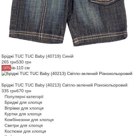
Бріджі TUC TUC Baby (40719) Синій
265 грн
530 грн
5 років-110 см
-50%
Бріджі TUC TUC Baby (40213) Світло-зелений Різнокольоровий
335 грн
670 грн
Популярні категорії
Бриджі для хлопця
Вітрівки для хлопця
Куртки для хлопця
Комбінезони для хлопця
Светри для хлопця
Костюми для хлопця