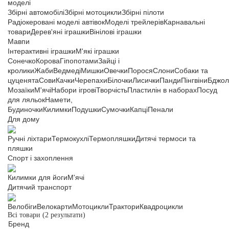
моделі
Збірні автомобілі
Збірні мотоцикли
Збірні пілоти
Радіокеровані моделі автівок
Моделі трейлерів
Карнавальні
товари
Дерев'яні іграшки
Вінілові іграшки
Мавпи
Інтерактивні іграшки
М'які іграшки
Сонечко
Корова
Гіпопотами
Зайці і
кролики
Жаби
Ведмеді
Мишки
Овечки
Порося
Слони
Собаки та
цуценята
Сови
Качки
Черепахи
Білочки
Лисички
Панди
Пінгвіни
Бджол
Мозаїки
М'ячі
Набори ігрові
Творчість
Пластилін в наборах
Посуд
для ляльок
Намети,
Будиночки
Килимки
Подушки
Сумочки
Капці
Пенали
Для дому
Ручні ліхтари
Термокухлі
Термопляшки
Дитячі термоси та
пляшки
Спорт і захоплення
Килимки для йоги
М'ячі
Дитячий транспорт
Велобіги
Велокарти
Мотоцикли
Трактори
Квадроцикли
Всі товари
(2 результати)
Бренд