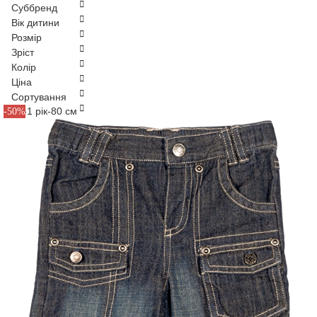
Суббренд
Вік дитини
Розмір
Зріст
Колір
Ціна
Сортування
M12-1 рік-80 см
-50%