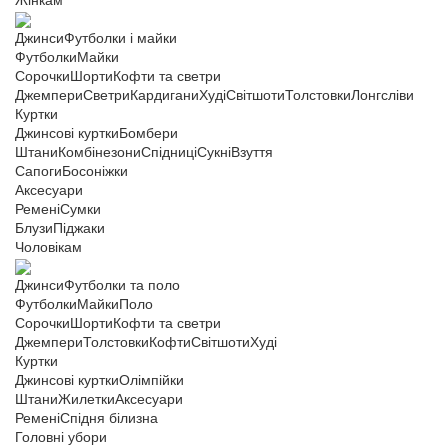
Жінкам
Джинси
Футболки і майки
Футболки
Майки
Сорочки
Шорти
Кофти та светри
Джемпери
Светри
Кардигани
Худі
Світшоти
Толстовки
Лонгсліви
Куртки
Джинсові куртки
Бомбери
Штани
Комбінезони
Спідниці
Сукні
Взуття
Сапоги
Босоніжки
Аксесуари
Ремені
Сумки
Блузи
Піджаки
Чоловікам
Джинси
Футболки та поло
Футболки
Майки
Поло
Сорочки
Шорти
Кофти та светри
Джемпери
Толстовки
Кофти
Світшоти
Худі
Куртки
Джинсові куртки
Олімпійки
Штани
Жилетки
Аксесуари
Ремені
Спідня білизна
Головні убори