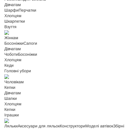
Дівчатам
Шарфи
Перчатки
Хлопцям
Шкарпетки
Взуття
Жінкам
Босоніжки
Сапоги
Дівчатам
Чоботи
Босоніжки
Хлопцям
Кеди
Головні убори
Чоловікам
Кепки
Дівчатам
Шапки
Хлопцям
Кепки
Іграшки
Ляльки
Аксесуари для ляльок
Конструктори
Моделі автівок
Збірні