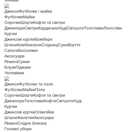
Жінкам
Джинси
Футболки і майки
Футболки
Майки
Сорочки
Шорти
Кофти та светри
Джемпери
Светри
Кардигани
Худі
Світшоти
Толстовки
Лонгсліви
Куртки
Джинсові куртки
Бомбери
Штани
Комбінезони
Спідниці
Сукні
Взуття
Сапоги
Босоніжки
Аксесуари
Ремені
Сумки
Блузи
Піджаки
Чоловікам
Джинси
Футболки та поло
Футболки
Майки
Поло
Сорочки
Шорти
Кофти та светри
Джемпери
Толстовки
Кофти
Світшоти
Худі
Куртки
Джинсові куртки
Олімпійки
Штани
Жилетки
Аксесуари
Ремені
Спідня білизна
Головні убори