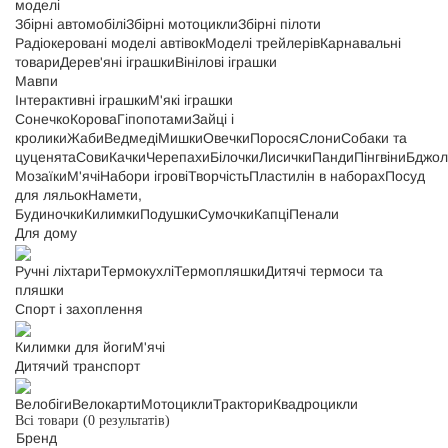
моделі
Збірні автомобілі
Збірні мотоцикли
Збірні пілоти
Радіокеровані моделі автівок
Моделі трейлерів
Карнавальні
товари
Дерев'яні іграшки
Вінілові іграшки
Мавпи
Інтерактивні іграшки
М'які іграшки
Сонечко
Корова
Гіпопотами
Зайці і
кролики
Жаби
Ведмеді
Мишки
Овечки
Порося
Слони
Собаки та
цуценята
Сови
Качки
Черепахи
Білочки
Лисички
Панди
Пінгвіни
Бджол
Мозаїки
М'ячі
Набори ігрові
Творчість
Пластилін в наборах
Посуд
для ляльок
Намети,
Будиночки
Килимки
Подушки
Сумочки
Капці
Пенали
Для дому
Ручні ліхтари
Термокухлі
Термопляшки
Дитячі термоси та
пляшки
Спорт і захоплення
Килимки для йоги
М'ячі
Дитячий транспорт
Велобіги
Велокарти
Мотоцикли
Трактори
Квадроцикли
Всі товари
(0 результатів)
Бренд