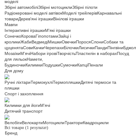
моделі
Збірні автомобілі
Збірні мотоцикли
Збірні пілоти
Радіокеровані моделі автівок
Моделі трейлерів
Карнавальні
товари
Дерев'яні іграшки
Вінілові іграшки
Мавпи
Інтерактивні іграшки
М'які іграшки
Сонечко
Корова
Гіпопотами
Зайці і
кролики
Жаби
Ведмеді
Мишки
Овечки
Порося
Слони
Собаки та
цуценята
Сови
Качки
Черепахи
Білочки
Лисички
Панди
Пінгвіни
Бджол
Мозаїки
М'ячі
Набори ігрові
Творчість
Пластилін в наборах
Посуд
для ляльок
Намети,
Будиночки
Килимки
Подушки
Сумочки
Капці
Пенали
Для дому
Ручні ліхтари
Термокухлі
Термопляшки
Дитячі термоси та
пляшки
Спорт і захоплення
Килимки для йоги
М'ячі
Дитячий транспорт
Велобіги
Велокарти
Мотоцикли
Трактори
Квадроцикли
Всі товари
(1 результат)
Бренд