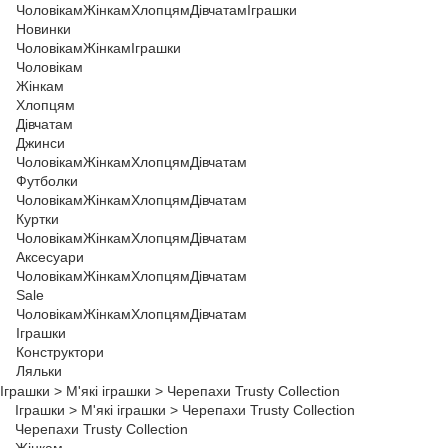
Чоловікам
Жінкам
Хлопцям
Дівчатам
Іграшки
Новинки
Чоловікам
Жінкам
Іграшки
Чоловікам
Жінкам
Хлопцям
Дівчатам
Джинси
Чоловікам
Жінкам
Хлопцям
Дівчатам
Футболки
Чоловікам
Жінкам
Хлопцям
Дівчатам
Куртки
Чоловікам
Жінкам
Хлопцям
Дівчатам
Аксесуари
Чоловікам
Жінкам
Хлопцям
Дівчатам
Sale
Чоловікам
Жінкам
Хлопцям
Дівчатам
Іграшки
Конструктори
Ляльки
Іграшки
>
М'які іграшки
>
Черепахи Trusty Collection
Іграшки
>
М'які іграшки
>
Черепахи Trusty Collection
Черепахи Trusty Collection