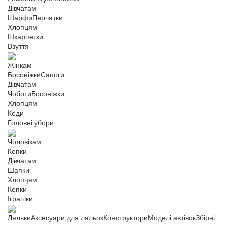
Дівчатам
Шарфи
Перчатки
Хлопцям
Шкарпетки
Взуття
Жінкам
Босоніжки
Сапоги
Дівчатам
Чоботи
Босоніжки
Хлопцям
Кеди
Головні убори
Чоловікам
Кепки
Дівчатам
Шапки
Хлопцям
Кепки
Іграшки
Ляльки
Аксесуари для ляльок
Конструктори
Моделі автівок
Збірні