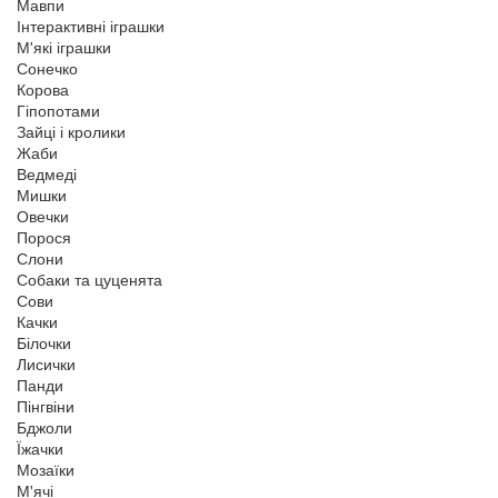
Мавпи
Інтерактивні іграшки
М'які іграшки
Сонечко
Корова
Гіпопотами
Зайці і кролики
Жаби
Ведмеді
Мишки
Овечки
Порося
Слони
Собаки та цуценята
Сови
Качки
Білочки
Лисички
Панди
Пінгвіни
Бджоли
Їжачки
Мозаїки
М'ячі