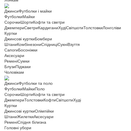
Жінкам
Джинси
Футболки і майки
Футболки
Майки
Сорочки
Шорти
Кофти та светри
Джемпери
Светри
Кардигани
Худі
Світшоти
Толстовки
Лонгсліви
Куртки
Джинсові куртки
Бомбери
Штани
Комбінезони
Спідниці
Сукні
Взуття
Сапоги
Босоніжки
Аксесуари
Ремені
Сумки
Блузи
Піджаки
Чоловікам
Джинси
Футболки та поло
Футболки
Майки
Поло
Сорочки
Шорти
Кофти та светри
Джемпери
Толстовки
Кофти
Світшоти
Худі
Куртки
Джинсові куртки
Олімпійки
Штани
Жилетки
Аксесуари
Ремені
Спідня білизна
Головні убори