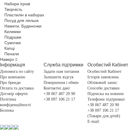
Набори ігрові
Творчість
Пластилін в наборах
Посуд для ляльок
Намети, Будиночки
Килимки
Подушки
Сумочки
Капці
Пенали
Наверх
Інформація
Служба підтримки
Особистий Кабінет
Допомога по сайту
Задати нам питання
Особистий Кабінет
Про компанію
Залишити відгук
Історія замовлень
Про бренди
Повернення і обмін
Обліковий запис
Оплата та доставка
Контактні дані:
Способи доставки
Договір оферти
+38 067 487 20 90
Підписка на новини
Політика
+38 097 106 21 17
Телефони підтримки:
конфіденційності
+38 067 487 20 90
Безпека
+38 097 106 21 17
(Товари для дітей)
E-mail: