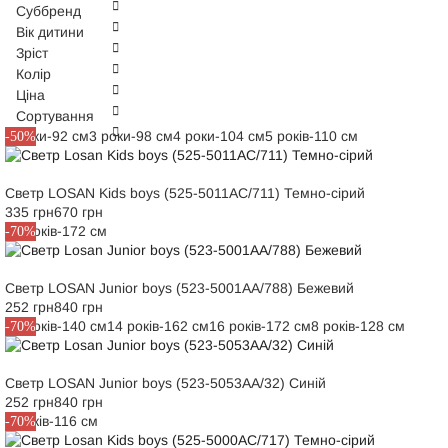
Суббренд
Вік дитини
Зріст
Колір
Ціна
Сортування
2 роки-92 см
3 роки-98 см
4 роки-104 см
5 років-110 см
-50%
Светр LOSAN Kids boys (525-5011AC/711) Темно-сірий
335 грн
670 грн
16 років-172 см
-70%
Светр LOSAN Junior boys (523-5001AA/788) Бежевий
252 грн
840 грн
10 років-140 см
14 років-162 см
16 років-172 см
8 років-128 см
-70%
Светр LOSAN Junior boys (523-5053AA/32) Синій
252 грн
840 грн
6 років-116 см
-70%