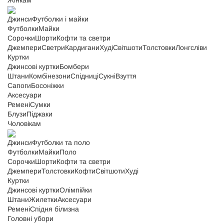
Жінкам
Джинси
Футболки і майки
Футболки
Майки
Сорочки
Шорти
Кофти та светри
Джемпери
Светри
Кардигани
Худі
Світшоти
Толстовки
Лонгсліви
Куртки
Джинсові куртки
Бомбери
Штани
Комбінезони
Спідниці
Сукні
Взуття
Сапоги
Босоніжки
Аксесуари
Ремені
Сумки
Блузи
Піджаки
Чоловікам
Джинси
Футболки та поло
Футболки
Майки
Поло
Сорочки
Шорти
Кофти та светри
Джемпери
Толстовки
Кофти
Світшоти
Худі
Куртки
Джинсові куртки
Олімпійки
Штани
Жилетки
Аксесуари
Ремені
Спідня білизна
Головні убори