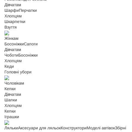
Дівчатам
Шарфи
Перчатки
Хлопцям
Шкарпетки
Взуття
Жінкам
Босоніжки
Сапоги
Дівчатам
Чоботи
Босоніжки
Хлопцям
Кеди
Головні убори
Чоловікам
Кепки
Дівчатам
Шапки
Хлопцям
Кепки
Іграшки
Ляльки
Аксесуари для ляльок
Конструктори
Моделі автівок
Збірні