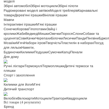
моделі
Збірні автомобілі
Збірні мотоцикли
Збірні пілоти
Радіокеровані моделі автівок
Моделі трейлерів
Карнавальні
товари
Дерев'яні іграшки
Вінілові іграшки
Мавпи
Інтерактивні іграшки
М'які іграшки
Сонечко
Корова
Гіпопотами
Зайці і
кролики
Жаби
Ведмеді
Мишки
Овечки
Порося
Слони
Собаки та
цуценята
Сови
Качки
Черепахи
Білочки
Лисички
Панди
Пінгвіни
Бджол
Мозаїки
М'ячі
Набори ігрові
Творчість
Пластилін в наборах
Посуд
для ляльок
Намети,
Будиночки
Килимки
Подушки
Сумочки
Капці
Пенали
Для дому
Ручні ліхтари
Термокухлі
Термопляшки
Дитячі термоси та
пляшки
Спорт і захоплення
Килимки для йоги
М'ячі
Дитячий транспорт
Велобіги
Велокарти
Мотоцикли
Трактори
Квадроцикли
Всі товари
(4 результати)
Бренд