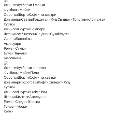
Джинси
Футболки і майки
Футболки
Майки
Сорочки
Шорти
Кофти та светри
Джемпери
Светри
Кардигани
Худі
Світшоти
Толстовки
Лонгсліви
Куртки
Джинсові куртки
Бомбери
Штани
Комбінезони
Спідниці
Сукні
Взуття
Сапоги
Босоніжки
Аксесуари
Ремені
Сумки
Блузи
Піджаки
Чоловікам
Джинси
Футболки та поло
Футболки
Майки
Поло
Сорочки
Шорти
Кофти та светри
Джемпери
Толстовки
Кофти
Світшоти
Худі
Куртки
Джинсові куртки
Олімпійки
Штани
Жилетки
Аксесуари
Ремені
Спідня білизна
Головні убори
Кепки