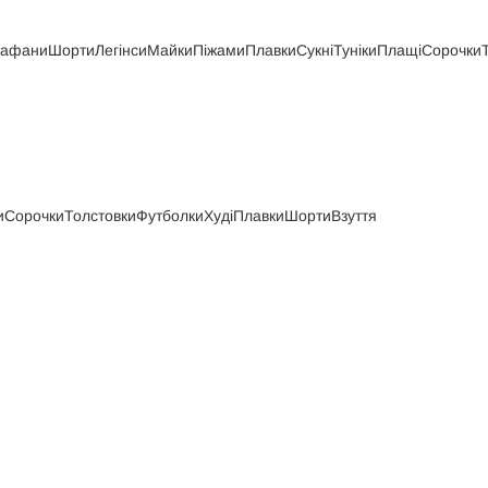
рафани
Шорти
Легінси
Майки
Піжами
Плавки
Сукні
Туніки
Плащі
Сорочки
и
Сорочки
Толстовки
Футболки
Худі
Плавки
Шорти
Взуття