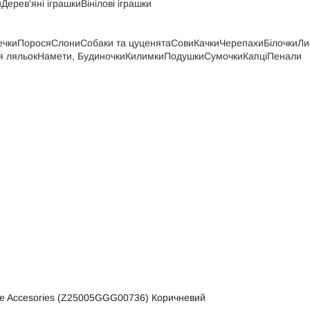
и
Дерев'яні іграшки
Вінілові іграшки
ечки
Порося
Слони
Собаки та цуценята
Сови
Качки
Черепахи
Білочки
Ли
я ляльок
Намети, Будиночки
Килимки
Подушки
Сумочки
Капці
Пенали