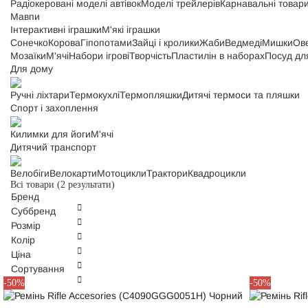
Радіокеровані моделі автівок
Моделі трейлерів
Карнавальні товар
Мавпи
Інтерактивні іграшки
М'які іграшки
Сонечко
Корова
Гіпопотами
Зайці і кролики
Жаби
Ведмеді
Мишки
Ов
Мозаїки
М'ячі
Набори ігрові
Творчість
Пластилін в наборах
Посуд дл
Для дому
Ручні ліхтари
Термокухлі
Термопляшки
Дитячі термоси та пляшки
Спорт і захоплення
Килимки для йоги
М'ячі
Дитячий транспорт
Велобіги
Велокарти
Мотоцикли
Трактори
Квадроцикли
Всі товари
(2 результати)
Бренд
Суббренд
Розмір
Колір
Ціна
Сортування
115
XS
-50%
-50%