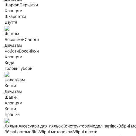
Шарфи
Перчатки
Хлопцям
Шкарпетки
Взуття
Жінкам
Босоніжки
Сапоги
Дівчатам
Чоботи
Босоніжки
Хлопцям
Кеди
Головні убори
Чоловікам
Кепки
Дівчатам
Шапки
Хлопцям
Кепки
Іграшки
Ляльки
Аксесуари для ляльок
Конструктори
Моделі автівок
Збірні м
Збірні автомобілі
Збірні мотоцикли
Збірні пілоти