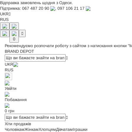
Відправка замовлень щодня з Одеси.
Підтримка:
067 487 20 90
,
097 106 21 17
UKR
RUS
0
Рекомендуємо розпочати роботу з сайтом з натискання кнопки "
BRAND DEPOT
UKR
RUS
Увійти
Побажання
0 грн
Хіти продажів
Чоловікам
Жінкам
Хлопцям
Дівчатам
Іграшки