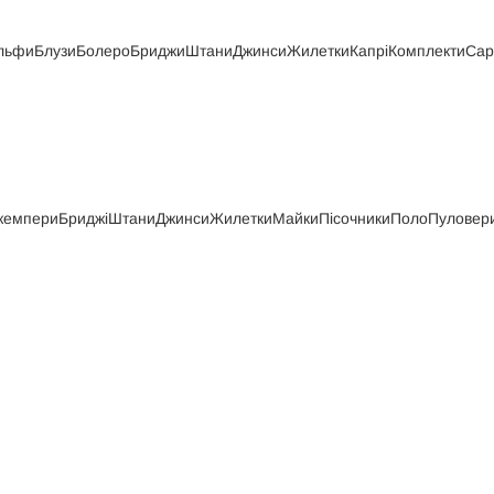
льфи
Блузи
Болеро
Бриджи
Штани
Джинси
Жилетки
Капрі
Комплекти
Са
жемпери
Бриджі
Штани
Джинси
Жилетки
Майки
Пісочники
Поло
Пуловер