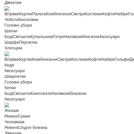
Дівчатам
Вітрівки
Куртки
Пальта
Комбінезони
Светри
Костюми
Кофти
Набіри
Го
Чоботи
Босоніжки
Головні убори
Шапки
Боді
Світшоти
Купальники
Гетри
Напівкомбінезони
Аксесуари
Шарфи
Перчатки
Хлопцям
Вітрівки
Куртки
Комбінезони
Светри
Костюми
Кофти
Набіри
Гольфи
Д
Кеди
Аксесуари
Шкарпетки
Головні убори
Кепки
Боді
Світшоти
Комплекти
Напівкомбінезони
Аксесуари
Жінкам
Ремені
Сумки
Чоловікам
Ремені
Спідня білизна
Дівчатам