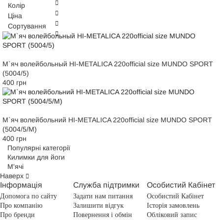
Колір
Ціна
Сортування
М`яч волейбольный HI-METALICA 220official size MUNDO SPORT
(5004/5)
400 грн
М`яч волейбольний HI-METALICA 220official size MUNDO SPORT
(5004/5/M)
400 грн
Популярні категорії
Килимки для йоги
М'ячі
Наверх
Інформація
Служба підтримки
Особистий Кабінет
Допомога по сайту
Задати нам питання
Особистий Кабінет
Про компанію
Залишити відгук
Історія замовлень
Про бренди
Повернення і обмін
Обліковий запис