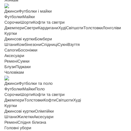
Жінкам
Джинси
Футболки і майки
Футболки
Майки
Сорочки
Шорти
Кофти та светри
Джемпери
Светри
Кардигани
Худі
Світшоти
Толстовки
Лонгсліви
Куртки
Джинсові куртки
Бомбери
Штани
Комбінезони
Спідниці
Сукні
Взуття
Сапоги
Босоніжки
Аксесуари
Ремені
Сумки
Блузи
Піджаки
Чоловікам
Джинси
Футболки та поло
Футболки
Майки
Поло
Сорочки
Шорти
Кофти та светри
Джемпери
Толстовки
Кофти
Світшоти
Худі
Куртки
Джинсові куртки
Олімпійки
Штани
Жилетки
Аксесуари
Ремені
Спідня білизна
Головні убори