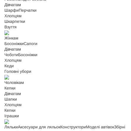
Дівчатам
Шарфи
Перчатки
Хлопцям
Шкарпетки
Взуття
Жінкам
Босоніжки
Сапоги
Дівчатам
Чоботи
Босоніжки
Хлопцям
Кеди
Головні убори
Чоловікам
Кепки
Дівчатам
Шапки
Хлопцям
Кепки
Іграшки
Ляльки
Аксесуари для ляльок
Конструктори
Моделі автівок
Збірні