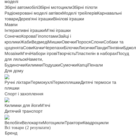
моделі
Збірні автомобілі
Збірні мотоцикли
Збірні пілоти
Радіокеровані моделі автівок
Моделі трейлерів
Карнавальні
товари
Дерев'яні іграшки
Вінілові іграшки
Мавпи
Інтерактивні іграшки
М'які іграшки
Сонечко
Корова
Гіпопотами
Зайці і
кролики
Жаби
Ведмеді
Мишки
Овечки
Порося
Слони
Собаки та
цуценята
Сови
Качки
Черепахи
Білочки
Лисички
Панди
Пінгвіни
Бджол
Мозаїки
М'ячі
Набори ігрові
Творчість
Пластилін в наборах
Посуд
для ляльок
Намети,
Будиночки
Килимки
Подушки
Сумочки
Капці
Пенали
Для дому
Ручні ліхтари
Термокухлі
Термопляшки
Дитячі термоси та
пляшки
Спорт і захоплення
Килимки для йоги
М'ячі
Дитячий транспорт
Велобіги
Велокарти
Мотоцикли
Трактори
Квадроцикли
Всі товари
(2 результати)
Бренд