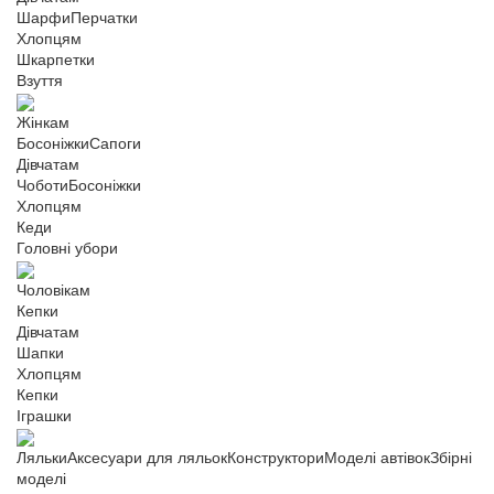
Шарфи
Перчатки
Хлопцям
Шкарпетки
Взуття
Жінкам
Босоніжки
Сапоги
Дівчатам
Чоботи
Босоніжки
Хлопцям
Кеди
Головні убори
Чоловікам
Кепки
Дівчатам
Шапки
Хлопцям
Кепки
Іграшки
Ляльки
Аксесуари для ляльок
Конструктори
Моделі автівок
Збірні
моделі