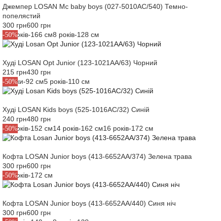
Джемпер LOSAN Mc baby boys (027-5010AC/540) Темно-
попелястий
300 грн
600 грн
16 років-166 см
8 років-128 см
-50%
Худі LOSAN Opt Junior (123-1021AA/63) Чорний
215 грн
430 грн
2 роки-92 см
5 років-110 см
-50%
Худі LOSAN Kids boys (525-1016AC/32) Синій
240 грн
480 грн
12 років-152 см
14 років-162 см
16 років-172 см
-50%
Кофта LOSAN Junior boys (413-6652AA/374) Зелена трава
300 грн
600 грн
16 років-172 см
-50%
Кофта LOSAN Junior boys (413-6652AA/440) Синя ніч
300 грн
600 грн