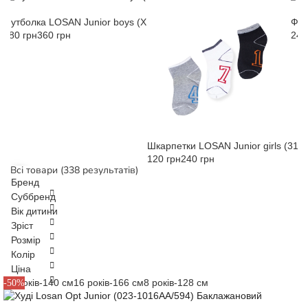
Футболка LOSAN Junior boys (X13-1001AA/51) Червоний
Фут
180 грн
360 грн
240
Шкарпетки LOSAN Junior girls (313
120 грн
240 грн
Всі товари
(338 результатів)
Бренд
Обрано фільтрів:
0
Суббренд
Обрано фільтрів:
0
Вік дитини
Losan
Обрано фільтрів:
0
Зріст
Junior boys
Обрано фільтрів:
0
Розмір
Застосувати фільтри
1 місяць
Junior girls
Обрано фільтрів:
0
Колір
Скасувати
104 см
1 рік
Kids boys
Обрано фільтрів:
0
Ціна
21-24
1.5 роки
Losan Baby
110 см
10 років-140 см
16 років-166 см
8 років-128 см
-50%
Баклажановий
10 років
22
MC BABY BOYS BABY
116 см
Темно-червоний