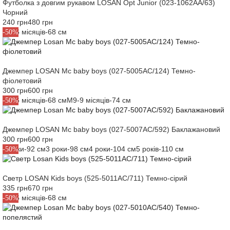
Футболка з довгим рукавом LOSAN Opt Junior (023-1062AA/63)
Чорний
240 грн
480 грн
M6-6 місяців-68 см
-50%
Джемпер LOSAN Mc baby boys (027-5005AC/124) Темно-
фіолетовий
300 грн
600 грн
M6-6 місяців-68 см
M9-9 місяців-74 см
-50%
Джемпер LOSAN Mc baby boys (027-5007AC/592) Баклажановий
300 грн
600 грн
2 роки-92 см
3 роки-98 см
4 роки-104 см
5 років-110 см
-50%
Светр LOSAN Kids boys (525-5011AC/711) Темно-сірий
335 грн
670 грн
M6-6 місяців-68 см
-50%