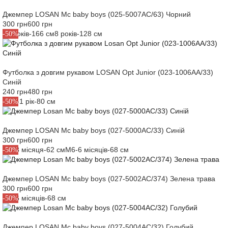
Темно-синій
Застосувати фільтр
Джемпер LOSAN Mc baby boys (025-5007AC/63) Чорний
Різнокольоровий
300 грн
600 грн
Помаранчевий
Скасувати
16 років-166 см
8 років-128 см
-50%
Фісташковий
Бордовий
Світло-зелений
Футболка з довгим рукавом LOSAN Opt Junior (023-1006AA/33)
Яскраво-зелений
Синій
Синій/Білий
240 грн
480 грн
Світло-сірий
M12-1 рік-80 см
-50%
Бірюзовий
Вершково-білий
Джемпер LOSAN Mc baby boys (027-5000AC/33) Синій
Жовтий
300 грн
600 грн
Світло-фісташковий
M3-3 місяця-62 см
M6-6 місяців-68 см
-50%
Яскраво-синій
Лимоний
Джемпер LOSAN Mc baby boys (027-5002AC/374) Зелена трава
Блакитний
300 грн
600 грн
Бiло-Помаранчевий
M6-6 місяців-68 см
-50%
Малиновий
Кораловий
Насичений синій
Джемпер LOSAN Mc baby boys (027-5004AC/32) Голубий