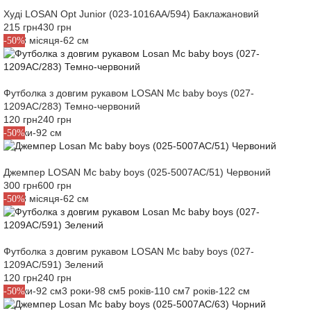
12 років
Mc baby boys
23
122 см
Червоний
Худі LOSAN Opt Junior (023-1016AA/594) Баклажановий
14 років
Opt Junior
25
215 грн
430 грн
Зелений
128 см
Застосувати фільтр
16 років
M3-3 місяця-62 см
-50%
26
Застосувати фільтри
Чорний
Скасувати
18 років
140 см
Синій
Скасувати
27
2 роки
152 см
Зелена трава
3 місяця
28
159 см
Голубий
Футболка з довгим рукавом LOSAN Mc baby boys (027-
3 роки
28-32
1209AC/283) Темно-червоний
162 см
Кавовий, помаранчевий
4 роки
120 грн
240 грн
36-40
Коричневий
166 см
5 років
2 роки-92 см
-50%
Темно-фіолетовий
M1
6 місяців
172 см
Темно-сірий
6 років
M12
56 см
Темно-попелястий
Джемпер LOSAN Mc baby boys (025-5007AC/51) Червоний
7 років
M18
62 см
300 грн
600 грн
Синя ніч
8 років
M3-3 місяця-62 см
M3
-50%
Темно-сталевий
68 см
9 місяців
M6
Сірий
74 см
Застосувати фільтри
Синьо-фіолетовий
M9
80 см
Скасувати
Футболка з довгим рукавом LOSAN Mc baby boys (027-
Хакі
86 см
1209AC/591) Зелений
Застосувати фільтр
Свинцевий
120 грн
240 грн
92 см
Білий
Скасувати
2 роки-92 см
3 роки-98 см
5 років-110 см
7 років-122 см
-50%
Темно-бірюзовий
98 см