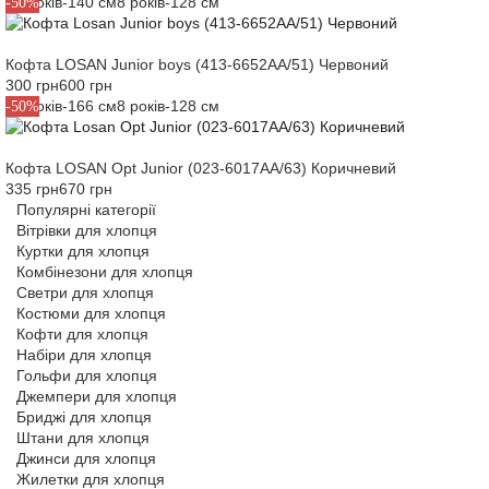
10 років-140 см
8 років-128 см
-50%
Кофта LOSAN Junior boys (413-6652AA/51) Червоний
300 грн
600 грн
16 років-166 см
8 років-128 см
-50%
Кофта LOSAN Opt Junior (023-6017AA/63) Коричневий
335 грн
670 грн
Популярні категорії
Вітрівки для хлопця
Куртки для хлопця
Комбінезони для хлопця
Светри для хлопця
Костюми для хлопця
Кофти для хлопця
Набіри для хлопця
Гольфи для хлопця
Джемпери для хлопця
Бриджі для хлопця
Штани для хлопця
Джинси для хлопця
Жилетки для хлопця