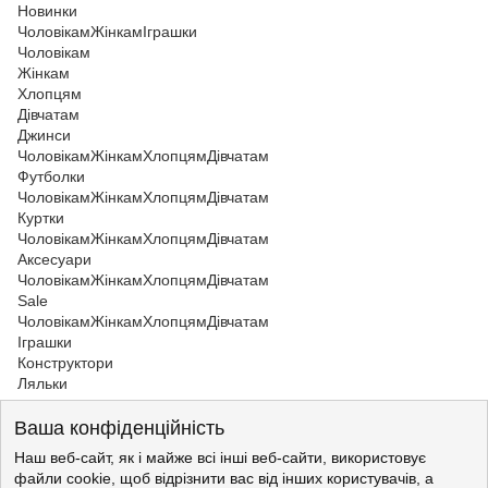
Новинки
Чоловікам
Жінкам
Іграшки
Чоловікам
Жінкам
Хлопцям
Дівчатам
Джинси
Чоловікам
Жінкам
Хлопцям
Дівчатам
Футболки
Чоловікам
Жінкам
Хлопцям
Дівчатам
Куртки
Чоловікам
Жінкам
Хлопцям
Дівчатам
Аксесуари
Чоловікам
Жінкам
Хлопцям
Дівчатам
Sale
Чоловікам
Жінкам
Хлопцям
Дівчатам
Іграшки
Конструктори
Ляльки
Хлопцям
>
Хлопцям Losan
Ваша конфіденційність
Хлопцям
>
Хлопцям Losan
Хлопцям Losan
Наш веб-сайт, як і майже всі інші веб-сайти, використовує
Жінкам
файли cookie, щоб відрізнити вас від інших користувачів, а