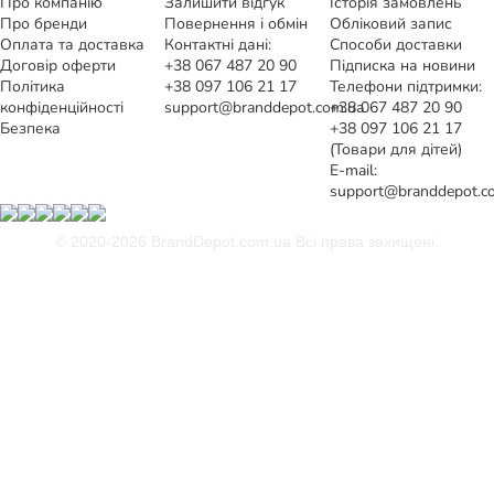
Про компанію
Залишити відгук
Історія замовлень
Про бренди
Повернення і обмін
Обліковий запис
Оплата та доставка
Контактні дані:
Способи доставки
Договір оферти
+38 067 487 20 90
Підписка на новини
Політика
+38 097 106 21 17
Телефони підтримки:
конфіденційності
support@branddepot.com.ua
+38 067 487 20 90
Безпека
+38 097 106 21 17
(Товари для дітей)
E-mail:
support@branddepot.c
© 2020-2026 BrandDepot.com.ua
Всі права захищені.