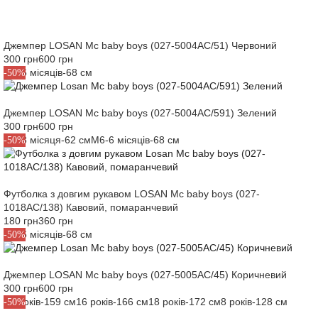
Джемпер LOSAN Mc baby boys (027-5004AC/51) Червоний
300 грн
600 грн
M6-6 місяців-68 см
-50%
Джемпер LOSAN Mc baby boys (027-5004AC/591) Зелений
300 грн
600 грн
M3-3 місяця-62 см
M6-6 місяців-68 см
-50%
Футболка з довгим рукавом LOSAN Mc baby boys (027-
1018AC/138) Кавовий, помаранчевий
180 грн
360 грн
M6-6 місяців-68 см
-50%
Джемпер LOSAN Mc baby boys (027-5005AC/45) Коричневий
300 грн
600 грн
14 років-159 см
16 років-166 см
18 років-172 см
8 років-128 см
-50%