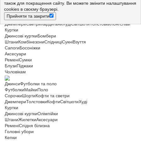
також для покращення сайту. Ви можете змінити налаштування
Джинси
Футболки і майки
cookies в своєму браузері.
Футболки
Майки
Прийняти та закрити
Сорочки
Шорти
Кофти та светри
Джемпери
Светри
Кардигани
Худі
Світшоти
Толстовки
Лонгсліви
Куртки
Джинсові куртки
Бомбери
Штани
Комбінезони
Спідниці
Сукні
Взуття
Сапоги
Босоніжки
Аксесуари
Ремені
Сумки
Блузи
Піджаки
Чоловікам
Джинси
Футболки та поло
Футболки
Майки
Поло
Сорочки
Шорти
Кофти та светри
Джемпери
Толстовки
Кофти
Світшоти
Худі
Куртки
Джинсові куртки
Олімпійки
Штани
Жилетки
Аксесуари
Ремені
Спідня білизна
Головні убори
Кепки