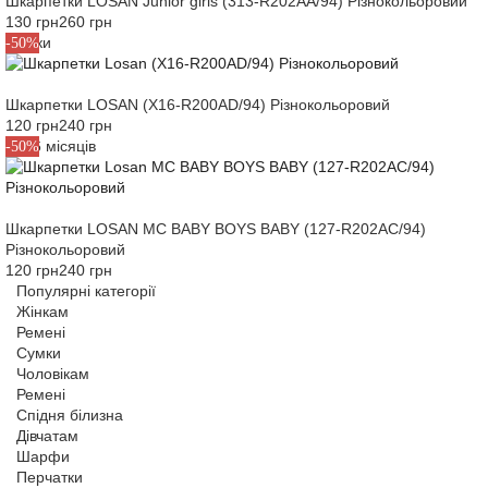
Шкарпетки LOSAN Junior girls (313-R202AA/94) Різнокольоровий
130 грн
260 грн
2 роки
-50%
Шкарпетки LOSAN (X16-R200AD/94) Різнокольоровий
120 грн
240 грн
M6-6 місяців
-50%
Шкарпетки LOSAN MC BABY BOYS BABY (127-R202AC/94)
Різнокольоровий
120 грн
240 грн
Популярні категорії
Жінкам
Ремені
Сумки
Чоловікам
Ремені
Спідня білизна
Дівчатам
Шарфи
Перчатки