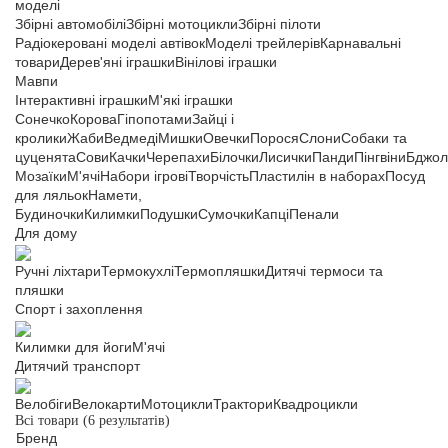
моделі
Збірні автомобілі
Збірні мотоцикли
Збірні пілоти
Радіокеровані моделі автівок
Моделі трейлерів
Карнавальні
товари
Дерев'яні іграшки
Вінілові іграшки
Мавпи
Інтерактивні іграшки
М'які іграшки
Сонечко
Корова
Гіпопотами
Зайці і
кролики
Жаби
Ведмеді
Мишки
Овечки
Порося
Слони
Собаки та
цуценята
Сови
Качки
Черепахи
Білочки
Лисички
Панди
Пінгвіни
Бджол
Мозаїки
М'ячі
Набори ігрові
Творчість
Пластилін в наборах
Посуд
для ляльок
Намети,
Будиночки
Килимки
Подушки
Сумочки
Капці
Пенали
Для дому
Ручні ліхтари
Термокухлі
Термопляшки
Дитячі термоси та
пляшки
Спорт і захоплення
Килимки для йоги
М'ячі
Дитячий транспорт
Велобіги
Велокарти
Мотоцикли
Трактори
Квадроцикли
Всі товари
(6 результатів)
Бренд