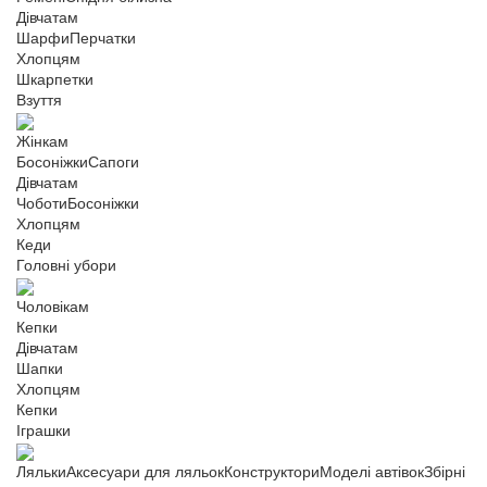
Дівчатам
Шарфи
Перчатки
Хлопцям
Шкарпетки
Взуття
Жінкам
Босоніжки
Сапоги
Дівчатам
Чоботи
Босоніжки
Хлопцям
Кеди
Головні убори
Чоловікам
Кепки
Дівчатам
Шапки
Хлопцям
Кепки
Іграшки
Ляльки
Аксесуари для ляльок
Конструктори
Моделі автівок
Збірні