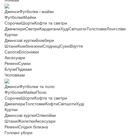
Жінкам
Джинси
Футболки і майки
Футболки
Майки
Сорочки
Шорти
Кофти та светри
Джемпери
Светри
Кардигани
Худі
Світшоти
Толстовки
Лонгсліви
Куртки
Джинсові куртки
Бомбери
Штани
Комбінезони
Спідниці
Сукні
Взуття
Сапоги
Босоніжки
Аксесуари
Ремені
Сумки
Блузи
Піджаки
Чоловікам
Джинси
Футболки та поло
Футболки
Майки
Поло
Сорочки
Шорти
Кофти та светри
Джемпери
Толстовки
Кофти
Світшоти
Худі
Куртки
Джинсові куртки
Олімпійки
Штани
Жилетки
Аксесуари
Ремені
Спідня білизна
Головні убори