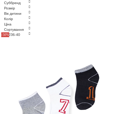
Суббренд
Розмір
Вік дитини
Колір
Ціна
Сортування
28-32
36-40
-50%