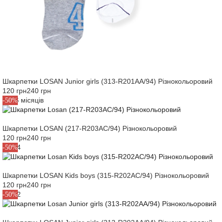
Шкарпетки LOSAN Junior girls (313-R201AA/94) Різнокольоровий
120 грн
240 грн
M6-6 місяців
-50%
Шкарпетки LOSAN (217-R203AC/94) Різнокольоровий
120 грн
240 грн
21-24
-50%
Шкарпетки LOSAN Kids boys (315-R202AC/94) Різнокольоровий
120 грн
240 грн
28-32
-50%